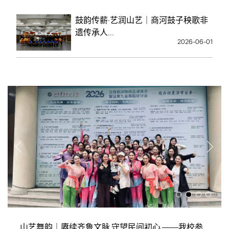
鼓韵传薪·艺润山艺｜商河鼓子秧歌非
遗传承人...
2026-06-01
悟形神，承古韵｜胡二冬教授莅临山艺舞蹈学院传授
非遗舞蹈（鼓子秧歌）教学实践基地揭牌仪式暨汇报
山艺舞韵｜赓续齐鲁文脉 守望民间初心 ——我校参
悟形神，承古韵｜胡二冬教授莅临山艺舞蹈学院传授
非遗舞蹈（鼓子秧歌）教学实践基地揭牌仪式暨汇报